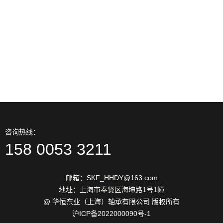
2026-06
约束
13
进口轴承材料表面硬化技术分
2026-06
类
13
防止进口轴承保持架噪声措施
2026-06
解决方法
咨询热线：
158 0053 3211
邮箱：SKF_HHDY@163.com
地址：上海市奉贤区海坤路1号1幢
@ 华恒东业（上海）轴承有限公司 版权所有
沪ICP备2022000090号-1