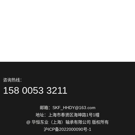
2026-06
约束
13
进口轴承材料表面硬化技术分
2026-06
类
13
防止进口轴承保持架噪声措施
2026-06
解决方法
咨询热线：
158 0053 3211
邮箱：SKF_HHDY@163.com
地址：上海市奉贤区海坤路1号1幢
@ 华恒东业（上海）轴承有限公司 版权所有
沪ICP备2022000090号-1