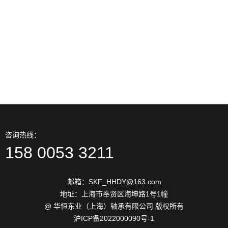
2026-06
约束
13
进口轴承材料表面硬化技术分
2026-06
类
13
防止进口轴承保持架噪声措施
2026-06
解决方法
咨询热线：
158 0053 3211
邮箱：SKF_HHDY@163.com
地址：上海市奉贤区海坤路1号1幢
@ 华恒东业（上海）轴承有限公司 版权所有
沪ICP备2022000090号-1