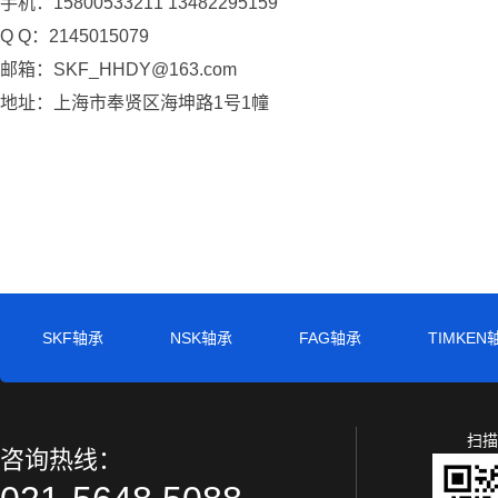
手机：15800533211 13482295159
Q Q：2145015079
邮箱：SKF_HHDY@163.com
地址：上海市奉贤区海坤路1号1幢
SKF轴承
NSK轴承
FAG轴承
TIMKEN
扫描
咨询热线：