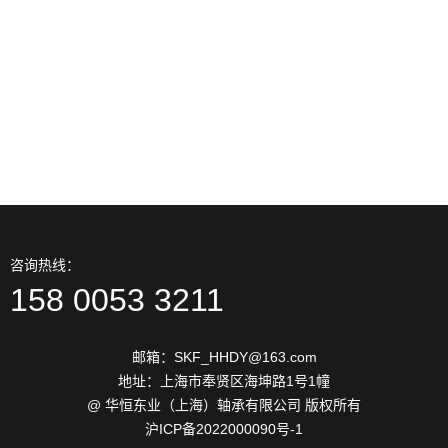
2026-06
约束
13
进口轴承材料表面硬化技术分
2026-06
类
13
防止进口轴承保持架噪声措施
2026-06
解决方法
咨询热线：
158 0053 3211
邮箱：SKF_HHDY@163.com
地址：上海市奉贤区海坤路1号1幢
@ 华恒东业（上海）轴承有限公司 版权所有
沪ICP备2022000090号-1